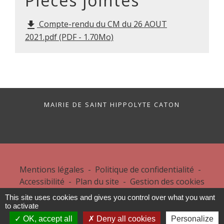
Pièces jointes
Compte-rendu du CM du 26 AOUT
file_download
2021.pdf (PDF - 1.70Mo)
MAIRIE DE SAINT HIPPOLYTE CATON
Mentions légales
-
Politique de confidentialité
-
Accessibilité
-
Plan du site
-
Gestion des cookies
This site uses cookies and gives you control over what you want
to activate
Site créé en partenariat avec Réseau des Communes
OK, accept all
Deny all cookies
Personalize