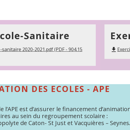
cole-Sanitaire
Exe
-sanitaire 2020-2021.pdf (PDF - 904.15
Exerci
file_download
ATION DES ECOLES - APE
e l’APE est d’assurer le financement d’animation
aires au sein du regroupement scolaire :
ppolyte de Caton- St Just et Vacquières – Seynes