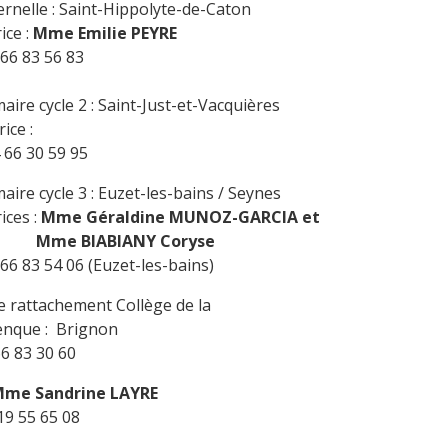
rnelle : Saint-Hippolyte-de-Caton
ice :
Mme Emilie PEYRE
 66 83 56 83
aire cycle 2 : Saint-Just-et-Vacquières
ice :
 66 30 59 95
aire cycle 3 : Euzet-les-bains / Seynes
ices :
Mme Géraldine MUNOZ-GARCIA et
BIABIANY Coryse
66 83 54 06 (Euzet-les-bains)
e rattachement Collège de la
nque : Brignon
66 83 30 60
me Sandrine LAYRE
19 55 65 08