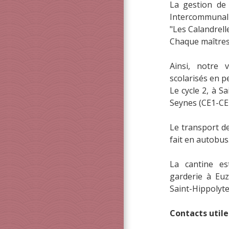
La gestion de
Intercommunal
"Les Calandrelle
Chaque maîtress
Ainsi, notre v
scolarisés en p
Le cycle 2, à Sa
Seynes (CE1-CE2
Le transport de
fait en autobus
La cantine est
garderie à Euz
Saint-Hippolyt
Contacts utile