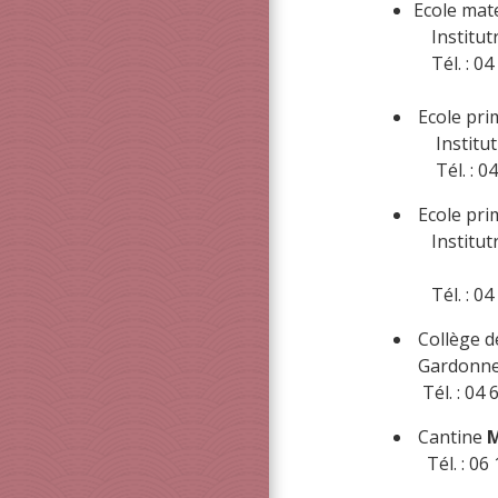
Ecole mate
Institutr
Tél. : 04
Ecole prim
Institutr
Tél. : 04
Ecole prim
Institutr
Mme 
Tél. : 04 
Collège d
Gardonne
Tél. : 04 
Cantine
M
Tél. : 06 