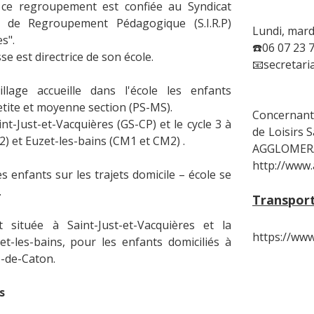
 ce regroupement est confiée au Syndicat
 de Regroupement Pédagogique (S.I.R.P)
Lundi, mard
s".
☎️06 07 23 
e est directrice de son école.
📧secretar
illage accueille dans l'école les enfants
etite et moyenne section (PS-MS).
Concernant 
int-Just-et-Vacquières (GS-CP) et le cycle 3 à
de Loisirs
) et Euzet-les-bains (CM1 et CM2) .
AGGLOMER
http://www
s enfants sur les trajets domicile – école se
.
Transport 
 située à Saint-Just-et-Vacquières et la
https://www
et-les-bains, pour les enfants domiciliés à
e-de-Caton.
s